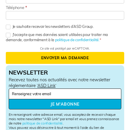
Téléphone
*
Je souhaite recevoir les newsletters d’ASD Group.
J'accepte que mes données soient utilisées pour traiter ma
demande, conformément à la
politique de confidentialité.
Ce site est protégé par reCAPTCHA.
ENVOYER MA DEMANDE
NEWSLETTER
Recevez toutes nos actualités avec notre newsletter
réglementaire ‘
ASD Link
‘
N
e
w
JE M'ABONNE
s
l
En renseignant votre adresse email, vous acceptez de recevoir chaque
e
mois notre newsletter "ASD Link" par email et vous prenez connaissance
de notre
politique de confidentialité
.
t
Vous pouvez vous désinscrire à tout moment à l’aide du lien de
t