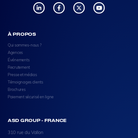
À PROPOS
Qui sommes-nous ?
Agences
Événements
Recrutement
Presse et médias
Témoignages clients
Brochures
Paiement sécurisé en ligne
ASD GROUP - FRANCE
310 rue du Vallon