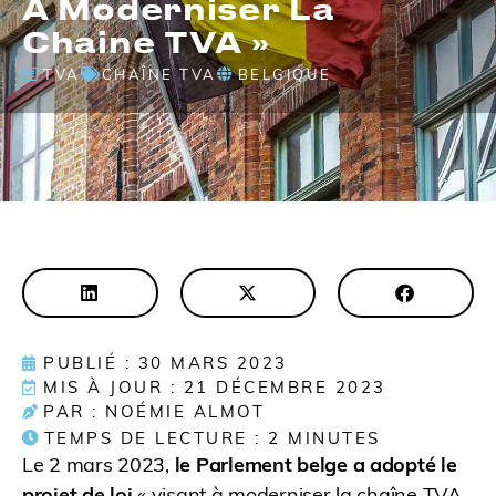
À Moderniser La
Chaine TVA »
TVA
CHAÎNE TVA
BELGIQUE
PUBLIÉ : 30 MARS 2023
MIS À JOUR : 21 DÉCEMBRE 2023
PAR : NOÉMIE ALMOT
TEMPS DE LECTURE :
2
MINUTES
Le 2 mars 2023,
le Parlement belge a adopté le
projet de loi
« visant à moderniser la chaîne TVA