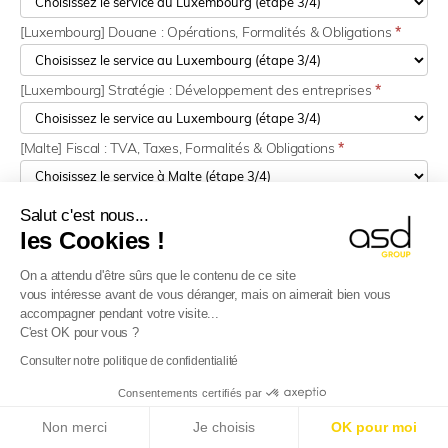
[Luxembourg] Douane : Opérations, Formalités & Obligations
*
[Luxembourg] Stratégie : Développement des entreprises
*
[Malte] Fiscal : TVA, Taxes, Formalités & Obligations
*
[Malte] Douane : Opérations, Formalités & Obligations
*
Salut c'est nous...
les Cookies !
[Malte] Stratégie : Développement des entreprises
*
On a attendu d'être sûrs que le contenu de ce site
vous intéresse avant de vous déranger, mais on aimerait bien vous
accompagner pendant votre visite...
[Pays-Bas] Fiscal : TVA, Taxes, Formalités & Obligations
*
C'est OK pour vous ?
Consulter notre politique de confidentialité
[Pays-Bas] Douane : Opérations, Formalités & Obligations
*
Consentements certifiés par
E-Reporting en France dès le 01/09/2026
: Sociétés
Non merci
Je choisis
OK pour moi
étrangères, préparez-vous !
Plus d’info
[Pays-Bas] Stratégie : Développement des entreprises
*