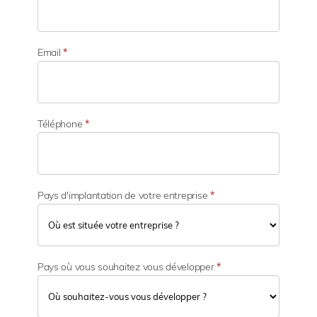
'
a
c
t
Email
*
i
v
i
t
é
Téléphone
*
Pays d'implantation de votre entreprise
*
Pays où vous souhaitez vous développer
*