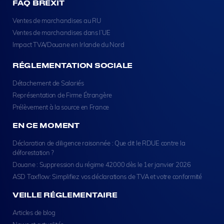
FAQ BREXIT
Ventes de marchandises au RU
Ventes de marchandises dans l’UE
Impact TVA/Douane en Irlande du Nord
RÉGLEMENTATION SOCIALE
Détachement de Salariés
Représentation de Firme Étrangère
Prélèvement à la source en France
EN CE MOMENT
Déclaration de diligence raisonnée : Que dit le RDUE contre la
déforestation ?
Douane : Suppression du régime 42000 dès le 1er janvier 2026
ASD Taxflow: Simplifiez vos déclarations de TVA et votre conformité
VEILLE RÉGLEMENTAIRE
Articles de blog