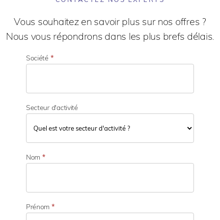
Vous souhaitez en savoir plus sur nos offres ?
Nous vous répondrons dans les plus brefs délais.
Société
*
Secteur d'activité
S
e
Nom
*
c
t
e
u
r
Prénom
*
d