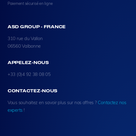
Paiement sécurisé en ligne
ASD GROUP - FRANCE
310 rue du Vallon
06560 Valbonne
APPELEZ-NOUS
+33 (0)4 92 38 08 05
CONTACTEZ-NOUS
Vous souhaitez en savoir plus sur nos offres ?
Contactez nos
experts
!