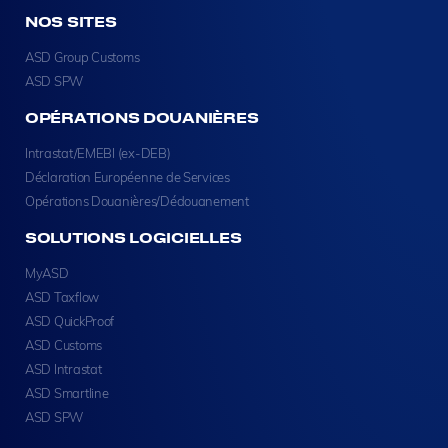
NOS SITES
ASD Group Customs
ASD SPW
OPÉRATIONS DOUANIÈRES
Intrastat/EMEBI (ex-DEB)
Déclaration Européenne de Services
Opérations Douanières/Dédouanement
SOLUTIONS LOGICIELLES
MyASD
ASD Taxflow
ASD QuickProof
ASD Customs
ASD Intrastat
ASD Smartline
ASD SPW