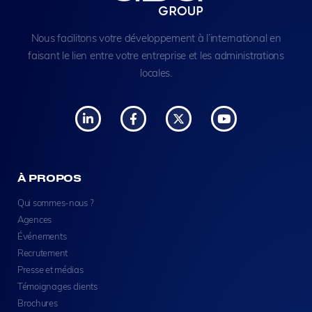
Nous facilitons votre développement à l’international en
faisant le lien entre votre entreprise et les administrations
locales.
À PROPOS
Qui sommes-nous ?
Agences
Événements
Recrutement
Presse et médias
Témoignages clients
Brochures