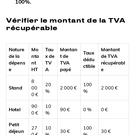
100%.
Vérifier le montant de la TVA
récupérable
Nature
Mo
Tau
Montan
Montant
Taux
de la
nta
x de
t de
de TVA
dédu
dépens
nt
TV
TVA
récupérabl
ctible
e
HT
A
payé
e
8
20
100
Stand
00
2 000 €
2 000 €
%
%
0 €
90
10
Hotel
90 €
0 %
0 €
0 €
%
Petit
27
10
100
déjeun
30 €
30 €
0 €
%
%