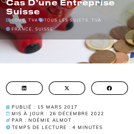
Cas D’une Entreprise
Suisse
TOUS
,
TVA
TOUS LES SUJETS
,
TVA
FRANCE
,
SUISSE
PUBLIÉ : 15 MARS 2017
MIS À JOUR : 26 DÉCEMBRE 2022
PAR : NOÉMIE ALMOT
TEMPS DE LECTURE :
4
MINUTES