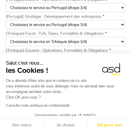
[Portugal] Stratégie : Développement des entreprises
*
[Tchéquie] Fiscal : TVA, Taxes, Formalités & Obligations
*
[Tchéquie] Douane : Opérations, Formalités & Obligations
*
Salut c'est nous...
[Tchéquie] Stratégie : Développement des entreprises
*
les Cookies !
On a attendu d'être sûrs que le contenu de ce site
[Roumanie] Fiscal : TVA, Taxes, Formalités & Obligations
*
vous intéresse avant de vous déranger, mais on aimerait bien vous
accompagner pendant votre visite...
C'est OK pour vous ?
[Roumanie] Stratégie : Développement des entreprises
*
Consulter notre politique de confidentialité
Consentements certifiés par
[Royaume-Uni] Fiscal : TVA, Taxes, Formalités & Obligations
*
E-Reporting en France dès le 01/09/2026
: Sociétés
Non merci
Je choisis
OK pour moi
étrangères, préparez-vous !
Plus d’info