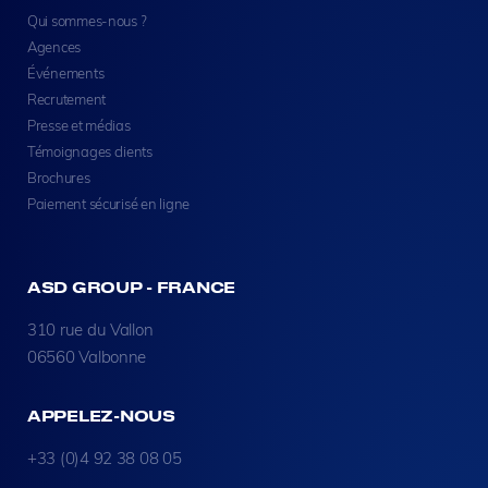
Qui sommes-nous ?
Agences
Événements
Recrutement
Presse et médias
Témoignages clients
Brochures
Paiement sécurisé en ligne
ASD GROUP - FRANCE
310 rue du Vallon
06560 Valbonne
APPELEZ-NOUS
+33 (0)4 92 38 08 05