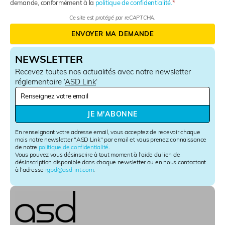
demande, conformément à la
politique de confidentialité.
Ce site est protégé par reCAPTCHA.
ENVOYER MA DEMANDE
NEWSLETTER
Recevez toutes nos actualités avec notre newsletter
réglementaire ‘
ASD Link
‘
N
e
w
JE M'ABONNE
s
l
En renseignant votre adresse email, vous acceptez de recevoir chaque
e
mois notre newsletter "ASD Link" par email et vous prenez connaissance
de notre
politique de confidentialité
.
t
Vous pouvez vous désinscrire à tout moment à l’aide du lien de
t
désinscription disponible dans chaque newsletter ou en nous contactant
e
à l’adresse
rgpd@asd-int.com
.
r
S
i
g
n
u