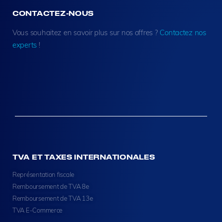
CONTACTEZ-NOUS
Vous souhaitez en savoir plus sur nos offres ?
Contactez nos
experts
!
TVA ET TAXES INTERNATIONALES
Représentation fiscale
Remboursement de TVA 8e
Remboursement de TVA 13e
TVA E-Commerce