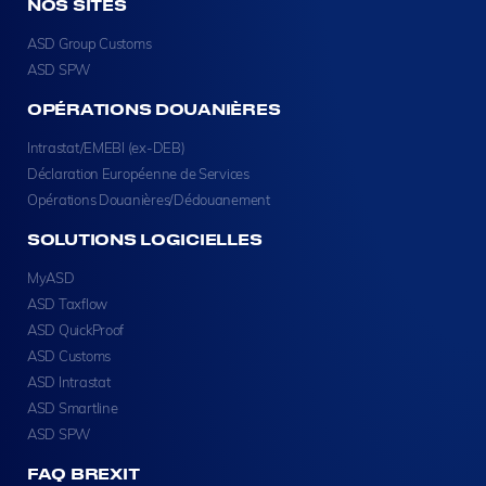
NOS SITES
ASD Group Customs
ASD SPW
OPÉRATIONS DOUANIÈRES
Intrastat/EMEBI (ex-DEB)
Déclaration Européenne de Services
Opérations Douanières/Dédouanement
SOLUTIONS LOGICIELLES
MyASD
ASD Taxflow
ASD QuickProof
ASD Customs
ASD Intrastat
ASD Smartline
ASD SPW
FAQ BREXIT