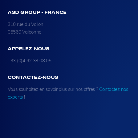
ASD GROUP - FRANCE
310 rue du Vallon
06560 Valbonne
APPELEZ-NOUS
+33 (0)4 92 38 08 05
CONTACTEZ-NOUS
Vous souhaitez en savoir plus sur nos offres ?
Contactez nos
experts
!