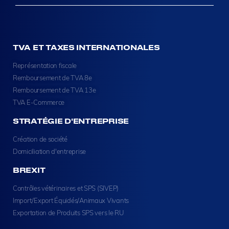
TVA ET TAXES INTERNATIONALES
Représentation fiscale
Remboursement de TVA 8e
Remboursement de TVA 13e
TVA E-Commerce
STRATÉGIE D'ENTREPRISE
Création de société
Domiciliation d'entreprise
BREXIT
Contrôles vétérinaires et SPS (SIVEP)
Import/Export Équidés/Animaux Vivants
Exportation de Produits SPS vers le RU