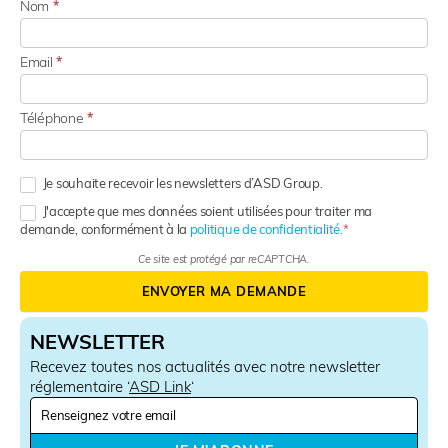
Nom
*
Email
*
Téléphone
*
Je souhaite recevoir les newsletters d’ASD Group.
J'accepte que mes données soient utilisées pour traiter ma
demande, conformément à la
politique de confidentialité.
Ce site est protégé par reCAPTCHA.
ENVOYER MA DEMANDE
NEWSLETTER
Recevez toutes nos actualités avec notre newsletter
réglementaire ‘
ASD Link
‘
N
e
w