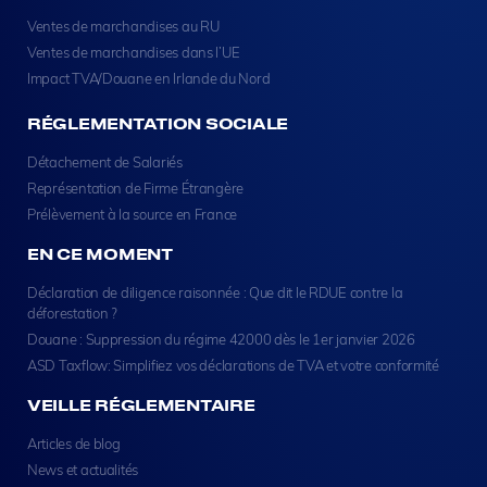
Ventes de marchandises au RU
Ventes de marchandises dans l’UE
Impact TVA/Douane en Irlande du Nord
RÉGLEMENTATION SOCIALE
Détachement de Salariés
Représentation de Firme Étrangère
Prélèvement à la source en France
EN CE MOMENT
Déclaration de diligence raisonnée : Que dit le RDUE contre la
déforestation ?
Douane : Suppression du régime 42000 dès le 1er janvier 2026
ASD Taxflow: Simplifiez vos déclarations de TVA et votre conformité
VEILLE RÉGLEMENTAIRE
Articles de blog
News et actualités