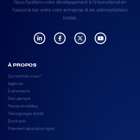
Nous facilitons votre développement à l’international en
faisant le lien entre votre entreprise et les administrations
locales.
À PROPOS
Qui sommes-nous ?
Agences
Événements
Recrutement
Presse et médias
Témoignages clients
Brochures
Paiement sécurisé en ligne