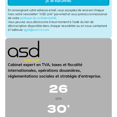
JE M'ABONNE
s
l
En renseignant votre adresse email, vous acceptez de recevoir chaque
e
mois notre newsletter "ASD Link" par email et vous prenez connaissance
de notre
politique de confidentialité
.
t
Vous pouvez vous désinscrire à tout moment à l’aide du lien de
t
désinscription disponible dans chaque newsletter ou en nous contactant
e
à l’adresse
rgpd@asd-int.com
.
r
S
i
g
n
u
p
Cabinet expert en TVA, taxes et fiscalité
internationales, opérations douanières,
réglementations sociales et stratégie d’entreprise.
26
ans
30
+