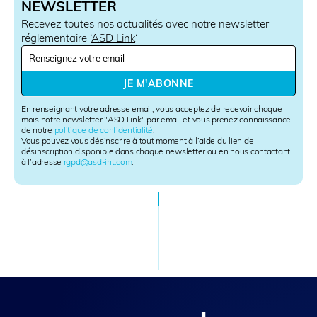
NEWSLETTER
Recevez toutes nos actualités avec notre newsletter
réglementaire ‘
ASD Link
‘
N
e
w
JE M'ABONNE
s
l
En renseignant votre adresse email, vous acceptez de recevoir chaque
e
mois notre newsletter "ASD Link" par email et vous prenez connaissance
de notre
politique de confidentialité
.
t
Vous pouvez vous désinscrire à tout moment à l’aide du lien de
t
désinscription disponible dans chaque newsletter ou en nous contactant
e
à l’adresse
rgpd@asd-int.com
.
r
S
i
g
n
u
p