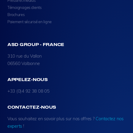
Presse et médias
Témoignages clients
Brochures
Paiement sécurisé en ligne
ASD GROUP - FRANCE
310 rue du Vallon
06560 Valbonne
APPELEZ-NOUS
+33 (0)4 92 38 08 05
CONTACTEZ-NOUS
Vous souhaitez en savoir plus sur nos offres ?
Contactez nos
experts
!