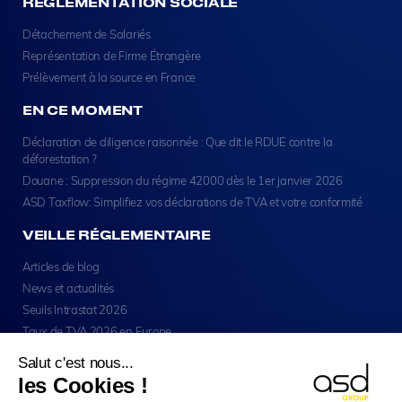
RÉGLEMENTATION SOCIALE
Détachement de Salariés
Représentation de Firme Étrangère
Prélèvement à la source en France
EN CE MOMENT
Déclaration de diligence raisonnée : Que dit le RDUE contre la
déforestation ?
Douane : Suppression du régime 42000 dès le 1er janvier 2026
ASD Taxflow: Simplifiez vos déclarations de TVA et votre conformité
VEILLE RÉGLEMENTAIRE
Articles de blog
News et actualités
Seuils Intrastat 2026
Taux de TVA 2026 en Europe
Salut c'est nous...
les Cookies !