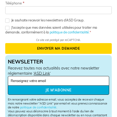
Téléphone
*
Je souhaite recevoir les newsletters d’ASD Group.
J'accepte que mes données soient utilisées pour traiter ma
demande, conformément à la
politique de confidentialité.
Ce site est protégé par reCAPTCHA.
ENVOYER MA DEMANDE
NEWSLETTER
Recevez toutes nos actualités avec notre newsletter
réglementaire ‘
ASD Link
‘
N
e
w
JE M'ABONNE
s
l
En renseignant votre adresse email, vous acceptez de recevoir chaque
e
mois notre newsletter "ASD Link" par email et vous prenez connaissance
de notre
politique de confidentialité
.
t
Vous pouvez vous désinscrire à tout moment à l’aide du lien de
t
désinscription disponible dans chaque newsletter ou en nous contactant