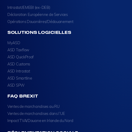
Intrastat/EMEBI (ex-DEB)
Déclaration Européenne de Services
Opérations Douanières/Dédouanement
SOLUTIONS LOGICIELLES
MyASD
ASD Taxflow
ASD QuickProof
ASD Customs
ASD Intrastat
ASD Smartline
ASD SPW
FAQ BREXIT
Ventes de marchandises au RU
Ventes de marchandises dans l’UE
Impact TVA/Douane en Irlande du Nord