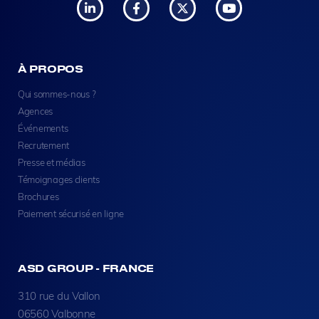
À PROPOS
Qui sommes-nous ?
Agences
Événements
Recrutement
Presse et médias
Témoignages clients
Brochures
Paiement sécurisé en ligne
ASD GROUP - FRANCE
310 rue du Vallon
06560 Valbonne