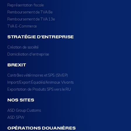
Représentation fiscale
Remboursement de TVA 8e
Remboursement de TVA 13e
TVA E-Commerce
STRATÉGIE D'ENTREPRISE
Création de société
Domiciliation d'entreprise
BREXIT
Contrôles vétérinaires et SPS (SIVEP)
Import/Export Équidés/Animaux Vivants
Exportation de Produits SPS vers le RU
NOS SITES
ASD Group Customs
ASD SPW
OPÉRATIONS DOUANIÈRES