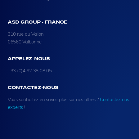
ASD GROUP - FRANCE
310 rue du Vallon
06560 Valbonne
APPELEZ-NOUS
+33 (0)4 92 38 08 05
CONTACTEZ-NOUS
Vous souhaitez en savoir plus sur nos offres ?
Contactez nos
experts
!