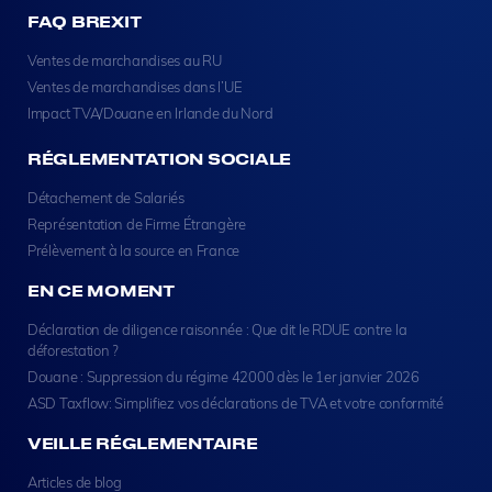
FAQ BREXIT
Ventes de marchandises au RU
Ventes de marchandises dans l’UE
Impact TVA/Douane en Irlande du Nord
RÉGLEMENTATION SOCIALE
Détachement de Salariés
Représentation de Firme Étrangère
Prélèvement à la source en France
EN CE MOMENT
Déclaration de diligence raisonnée : Que dit le RDUE contre la
déforestation ?
Douane : Suppression du régime 42000 dès le 1er janvier 2026
ASD Taxflow: Simplifiez vos déclarations de TVA et votre conformité
VEILLE RÉGLEMENTAIRE
Articles de blog