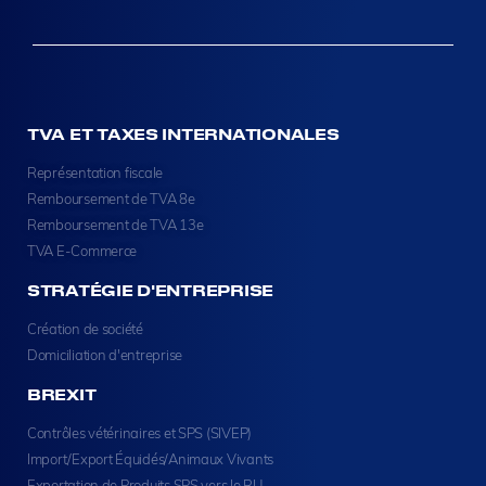
TVA ET TAXES INTERNATIONALES
Représentation fiscale
Remboursement de TVA 8e
Remboursement de TVA 13e
TVA E-Commerce
STRATÉGIE D'ENTREPRISE
Création de société
Domiciliation d'entreprise
BREXIT
Contrôles vétérinaires et SPS (SIVEP)
Import/Export Équidés/Animaux Vivants
Exportation de Produits SPS vers le RU