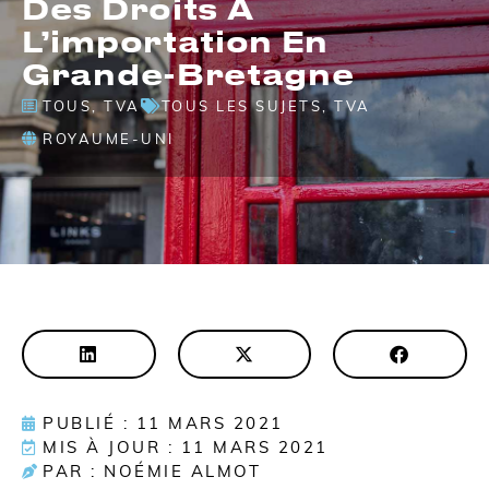
Des Droits À
L’importation En
Grande-Bretagne
TOUS
,
TVA
TOUS LES SUJETS
,
TVA
ROYAUME-UNI
PUBLIÉ : 11 MARS 2021
MIS À JOUR : 11 MARS 2021
PAR : NOÉMIE ALMOT