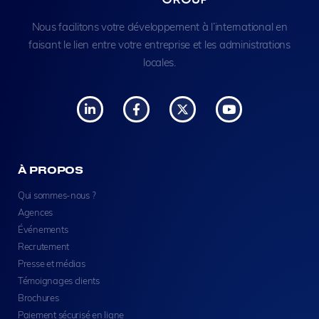
Nous facilitons votre développement à l’international en
faisant le lien entre votre entreprise et les administrations
locales.
À PROPOS
Qui sommes-nous ?
Agences
Événements
Recrutement
Presse et médias
Témoignages clients
Brochures
Paiement sécurisé en ligne