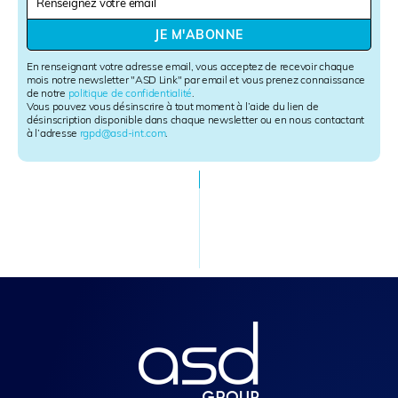
e
w
JE M'ABONNE
s
l
En renseignant votre adresse email, vous acceptez de recevoir chaque
e
mois notre newsletter "ASD Link" par email et vous prenez connaissance
de notre
politique de confidentialité
.
t
Vous pouvez vous désinscrire à tout moment à l’aide du lien de
t
désinscription disponible dans chaque newsletter ou en nous contactant
e
à l’adresse
rgpd@asd-int.com
.
r
S
i
g
n
u
p