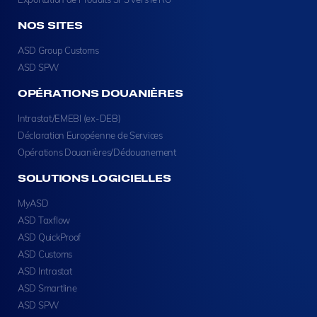
NOS SITES
ASD Group Customs
ASD SPW
OPÉRATIONS DOUANIÈRES
Intrastat/EMEBI (ex-DEB)
Déclaration Européenne de Services
Opérations Douanières/Dédouanement
SOLUTIONS LOGICIELLES
MyASD
ASD Taxflow
ASD QuickProof
ASD Customs
ASD Intrastat
ASD Smartline
ASD SPW