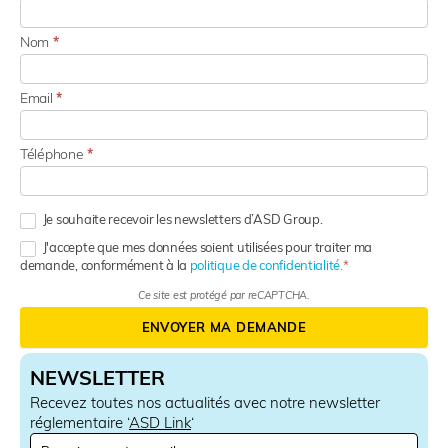
Nom
*
Email
*
Téléphone
*
Je souhaite recevoir les newsletters d’ASD Group.
J'accepte que mes données soient utilisées pour traiter ma
demande, conformément à la
politique de confidentialité.
Ce site est protégé par reCAPTCHA.
ENVOYER MA DEMANDE
NEWSLETTER
Recevez toutes nos actualités avec notre newsletter
réglementaire ‘
ASD Link
‘
N