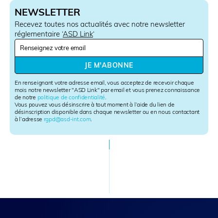
NEWSLETTER
Recevez toutes nos actualités avec notre newsletter
réglementaire ‘
ASD Link
‘
N
e
w
JE M'ABONNE
s
l
En renseignant votre adresse email, vous acceptez de recevoir chaque
e
mois notre newsletter "ASD Link" par email et vous prenez connaissance
de notre
politique de confidentialité
.
t
Vous pouvez vous désinscrire à tout moment à l’aide du lien de
t
désinscription disponible dans chaque newsletter ou en nous contactant
e
à l’adresse
rgpd@asd-int.com
.
r
S
i
g
n
u
p