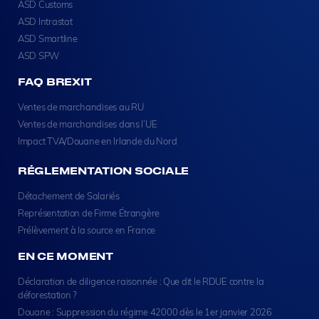
ASD Customs
ASD Intrastat
ASD Smartline
ASD SPW
FAQ BREXIT
Ventes de marchandises au RU
Ventes de marchandises dans l’UE
Impact TVA/Douane en Irlande du Nord
RÉGLEMENTATION SOCIALE
Détachement de Salariés
Représentation de Firme Étrangère
Prélèvement à la source en France
EN CE MOMENT
Déclaration de diligence raisonnée : Que dit le RDUE contre la
déforestation ?
Douane : Suppression du régime 42000 dès le 1er janvier 2026