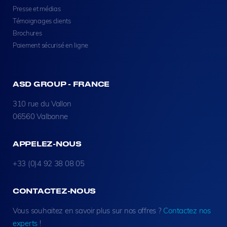
Presse et médias
Témoignages clients
Brochures
Paiement sécurisé en ligne
ASD GROUP - FRANCE
310 rue du Vallon
06560 Valbonne
APPELEZ-NOUS
+33 (0)4 92 38 08 05
CONTACTEZ-NOUS
Vous souhaitez en savoir plus sur nos offres ?
Contactez nos
experts
!