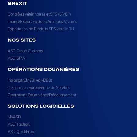
BREXIT
Contrôles vétérinaires et SPS (SIVEP)
Import/Export Équidés/Animaux Vivants
Exportation de Produits SPS vers le RU
NOS SITES
ASD Group Customs
ASD SPW
OPÉRATIONS DOUANIÈRES
Intrastat/EMEBI (ex-DEB)
Déclaration Européenne de Services
Opérations Douanières/Dédouanement
SOLUTIONS LOGICIELLES
MyASD
ASD Taxflow
ASD QuickProof