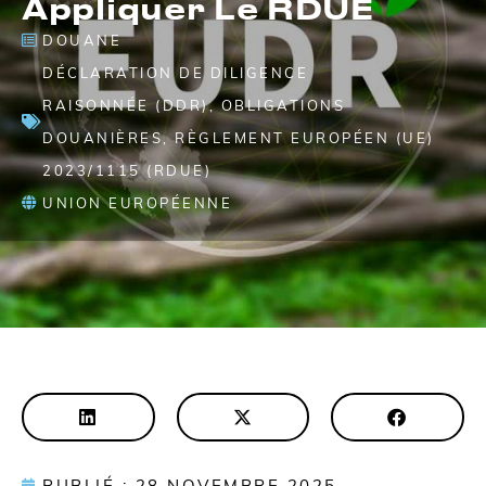
Appliquer Le RDUE
DOUANE
DÉCLARATION DE DILIGENCE
RAISONNÉE (DDR)
,
OBLIGATIONS
DOUANIÈRES
,
RÈGLEMENT EUROPÉEN (UE)
2023/1115 (RDUE)
UNION EUROPÉENNE
PUBLIÉ : 28 NOVEMBRE 2025