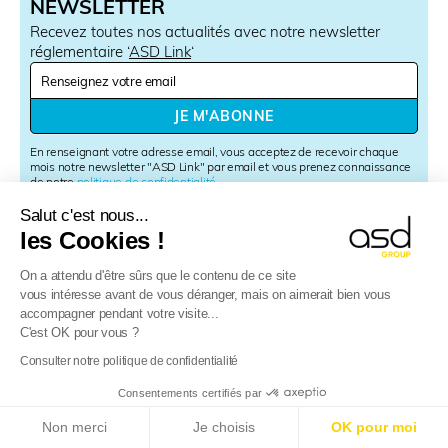
NEWSLETTER
Recevez toutes nos actualités avec notre newsletter
réglementaire ‘
ASD Link
‘
N
e
w
JE M'ABONNE
s
l
En renseignant votre adresse email, vous acceptez de recevoir chaque
e
mois notre newsletter "ASD Link" par email et vous prenez connaissance
de notre
politique de confidentialité
.
t
Vous pouvez vous désinscrire à tout moment à l’aide du lien de
t
désinscription disponible dans chaque newsletter ou en nous contactant
Salut c'est nous...
e
à l’adresse
rgpd@asd-int.com
.
les Cookies !
r
S
On a attendu d'être sûrs que le contenu de ce site
i
vous intéresse avant de vous déranger, mais on aimerait bien vous
g
accompagner pendant votre visite...
n
C'est OK pour vous ?
u
p
Consulter notre politique de confidentialité
Consentements certifiés par
E-Reporting en France dès le 01/09/2026
: Sociétés
Non merci
Je choisis
OK pour moi
étrangères, préparez-vous !
Plus d’info