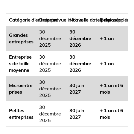
Catégorie d’entreprise
Date prévue initiale
Nouvelle date proposée
Délai suppléme
30
30
Grandes
décembre
décembre
+ 1 an
entreprises
2025
2026
Entreprise
30
30
s de taille
décembre
décembre
+ 1 an
moyenne
2025
2026
30
Microentre
30 juin
+ 1 an et 6
décembre
prises
2027
mois
2025
30
Petites
30 juin
+ 1 an et 6
décembre
entreprises
2027
mois
2025