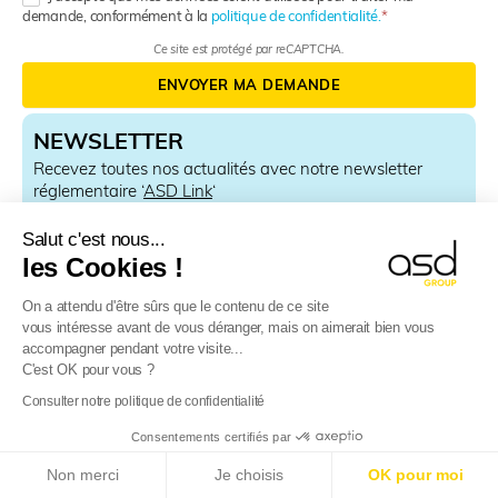
demande, conformément à la
politique de confidentialité.
Ce site est protégé par reCAPTCHA.
ENVOYER MA DEMANDE
NEWSLETTER
Recevez toutes nos actualités avec notre newsletter
réglementaire ‘
ASD Link
‘
N
e
Salut c'est nous...
w
les Cookies !
JE M'ABONNE
s
l
En renseignant votre adresse email, vous acceptez de recevoir chaque
On a attendu d'être sûrs que le contenu de ce site
e
mois notre newsletter "ASD Link" par email et vous prenez connaissance
vous intéresse avant de vous déranger, mais on aimerait bien vous
de notre
politique de confidentialité
.
t
accompagner pendant votre visite...
Vous pouvez vous désinscrire à tout moment à l’aide du lien de
t
désinscription disponible dans chaque newsletter ou en nous contactant
C'est OK pour vous ?
e
à l’adresse
rgpd@asd-int.com
.
r
Consulter notre politique de confidentialité
S
Consentements certifiés par
i
E-Reporting en France dès le 01/09/2026
: Sociétés
g
Non merci
Je choisis
OK pour moi
étrangères, préparez-vous !
Plus d’info
n