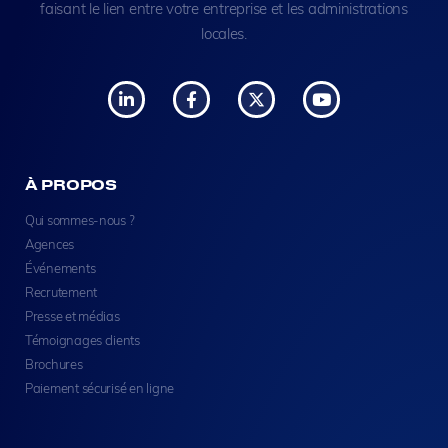
faisant le lien entre votre entreprise et les administrations
locales.
À PROPOS
Qui sommes-nous ?
Agences
Événements
Recrutement
Presse et médias
Témoignages clients
Brochures
Paiement sécurisé en ligne