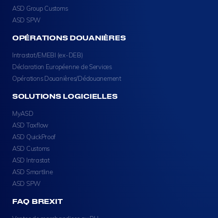
ASD Group Customs
ASD SPW
OPÉRATIONS DOUANIÈRES
Intrastat/EMEBI (ex-DEB)
Déclaration Européenne de Services
Opérations Douanières/Dédouanement
SOLUTIONS LOGICIELLES
MyASD
ASD Taxflow
ASD QuickProof
ASD Customs
ASD Intrastat
ASD Smartline
ASD SPW
FAQ BREXIT