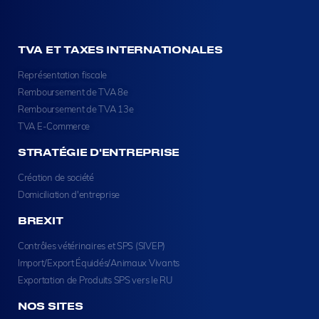
TVA ET TAXES INTERNATIONALES
Représentation fiscale
Remboursement de TVA 8e
Remboursement de TVA 13e
TVA E-Commerce
STRATÉGIE D'ENTREPRISE
Création de société
Domiciliation d'entreprise
BREXIT
Contrôles vétérinaires et SPS (SIVEP)
Import/Export Équidés/Animaux Vivants
Exportation de Produits SPS vers le RU
NOS SITES