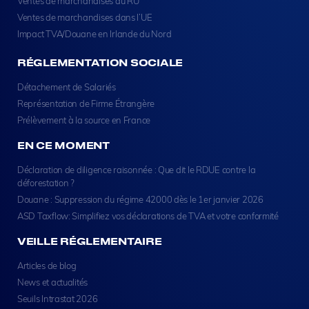
Ventes de marchandises au RU
Ventes de marchandises dans l’UE
Impact TVA/Douane en Irlande du Nord
RÉGLEMENTATION SOCIALE
Détachement de Salariés
Représentation de Firme Étrangère
Prélèvement à la source en France
EN CE MOMENT
Déclaration de diligence raisonnée : Que dit le RDUE contre la
déforestation ?
Douane : Suppression du régime 42000 dès le 1er janvier 2026
ASD Taxflow: Simplifiez vos déclarations de TVA et votre conformité
VEILLE RÉGLEMENTAIRE
Articles de blog
News et actualités
Seuils Intrastat 2026