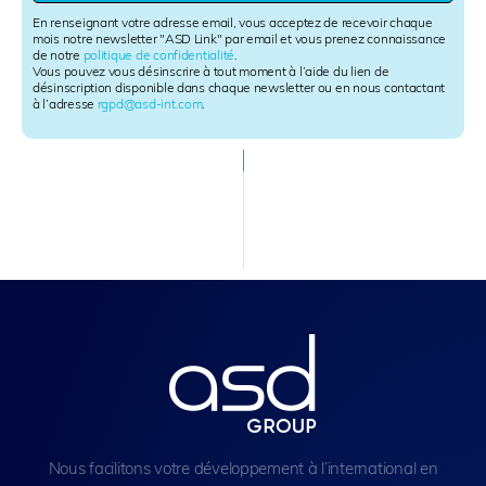
l
En renseignant votre adresse email, vous acceptez de recevoir chaque
e
mois notre newsletter "ASD Link" par email et vous prenez connaissance
de notre
politique de confidentialité
.
t
Vous pouvez vous désinscrire à tout moment à l’aide du lien de
t
désinscription disponible dans chaque newsletter ou en nous contactant
e
à l’adresse
rgpd@asd-int.com
.
r
S
i
g
n
u
p
Nous facilitons votre développement à l’international en