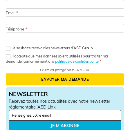
Email
*
Téléphone
*
Je souhaite recevoir les newsletters d’ASD Group.
J'accepte que mes données soient utilisées pour traiter ma
demande, conformément à la
politique de confidentialité.
Ce site est protégé par reCAPTCHA.
ENVOYER MA DEMANDE
NEWSLETTER
Recevez toutes nos actualités avec notre newsletter
réglementaire ‘
ASD Link
‘
N
e
w
JE M'ABONNE
s