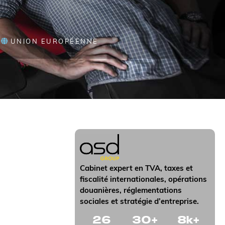
S
UNION EUROPÉENNE
Cabinet expert en TVA, taxes et
fiscalité internationales, opérations
douanières, réglementations
sociales et stratégie d’entreprise.
26
30
+
8
k+