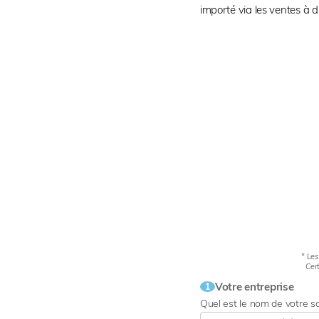
importé via les ventes à di
* Les
Cert
Votre entreprise
1
Quel est le nom de votre s