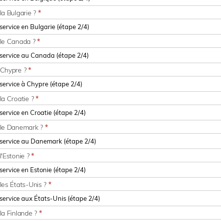
la Bulgarie ?
*
 le Canada ?
*
 Chypre ?
*
la Croatie ?
*
r le Danemark ?
*
l'Estonie ?
*
les États-Unis ?
*
la Finlande ?
*