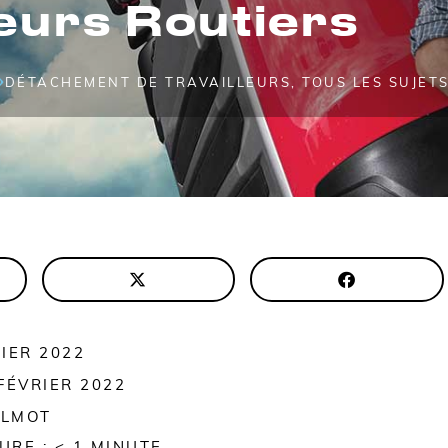
eurs Routiers
DÉTACHEMENT DE TRAVAILLEURS
,
TOUS LES SUJET
RIER 2022
 FÉVRIER 2022
ALMOT
URE :
< 1
MINUTE