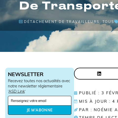
De Transport
DÉTACHEMENT DE TRAVAILLEURS
,
TOUS
NEWSLETTER
Recevez toutes nos actualités avec
notre newsletter réglementaire
‘
ASD Link
‘
PUBLIÉ : 3 FÉV
N
MIS À JOUR : 4
e
w
PAR : NOÉMIE 
JE M'ABONNE
s
TEMPS DE LECT