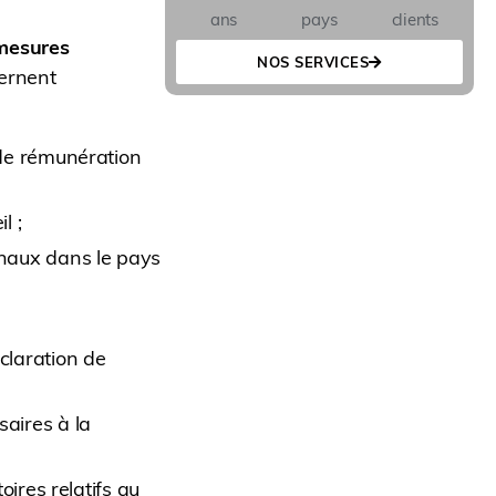
ans
pays
clients
mesures
NOS SERVICES
cernent
 de rémunération
l ;
onaux dans le pays
claration de
aires à la
oires relatifs au