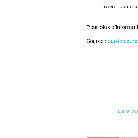
travail du con
Pour plus d’informat
Source :
eur-lex.eur
LES A