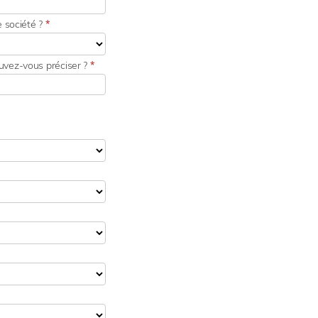
e société ?
*
ouvez-vous préciser ?
*