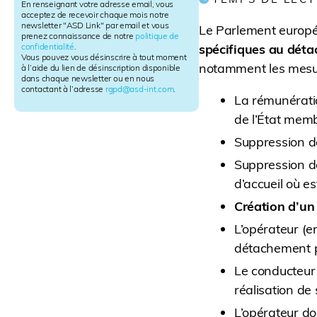
l
En renseignant votre adresse email, vous
e
acceptez de recevoir chaque mois notre
newsletter "ASD Link" par email et vous
t
Le Parlement europé
prenez connaissance de notre
politique de
t
confidentialité
.
spécifiques au déta
e
Vous pouvez vous désinscrire à tout moment
notamment les mesur
r
à l’aide du lien de désinscription disponible
dans chaque newsletter ou en nous
S
contactant à l’adresse
rgpd@asd-int.com
.
i
La rémunératio
g
de l’État memb
n
u
Suppression de
p
Suppression d
d’accueil où es
Création d’un
L’opérateur (e
détachement p
Le conducteur
réalisation de 
L’opérateur do