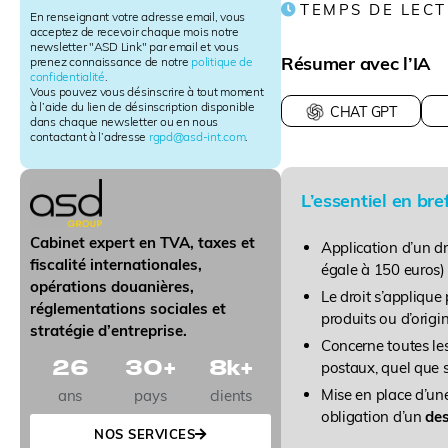
TEMPS DE LECT
l
En renseignant votre adresse email, vous
e
acceptez de recevoir chaque mois notre
newsletter "ASD Link" par email et vous
t
Résumer avec l’IA
prenez connaissance de notre
politique de
t
confidentialité
.
e
Vous pouvez vous désinscrire à tout moment
r
à l’aide du lien de désinscription disponible
CHAT GPT
dans chaque newsletter ou en nous
S
contactant à l’adresse
rgpd@asd-int.com
.
i
g
n
L’essentiel en bref
u
p
Cabinet expert en TVA, taxes et
Application d’un dr
fiscalité internationales,
égale à 150 euros
opérations douanières,
Le droit s’applique
réglementations sociales et
produits ou d’origin
stratégie d’entreprise.
Concerne toutes le
26
30
+
8
k+
postaux, quel que s
Mise en place d’u
ans
pays
clients
obligation d’un
des
NOS SERVICES