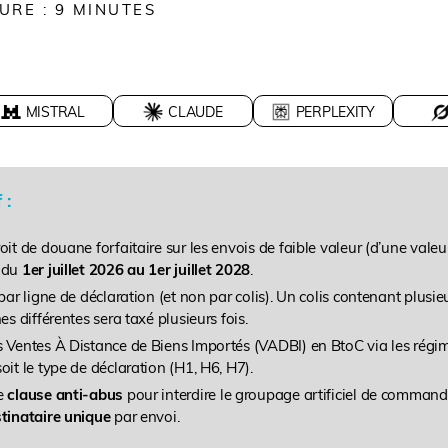
URE :
9
MINUTES
MISTRAL
CLAUDE
PERPLEXITY
 :
oit de douane forfaitaire sur les envois de faible valeur (d’une valeu
) du
1er juillet 2026 au 1er juillet 2028
.
 par ligne de déclaration (et non par colis). Un colis contenant plusie
es différentes sera taxé plusieurs fois.
s Ventes À Distance de Biens Importés (VADBI) en BtoC via les régi
oit le type de déclaration (H1, H6, H7).
ne
clause anti-abus
pour interdire le groupage artificiel de command
tinataire unique
par envoi.