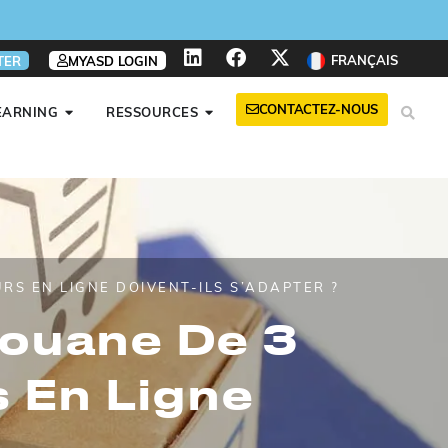
FRANÇAIS
TER
MYASD LOGIN
CONTACTEZ-NOUS
EARNING
RESSOURCES
S EN LIGNE DOIVENT-ILS S’ADAPTER ?
Douane De 3
 En Ligne