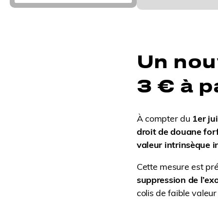
Un nou
3 € à p
À compter du
1er ju
droit de douane forf
valeur intrinsèque i
Cette mesure est pr
suppression de l’ex
colis de faible valeu