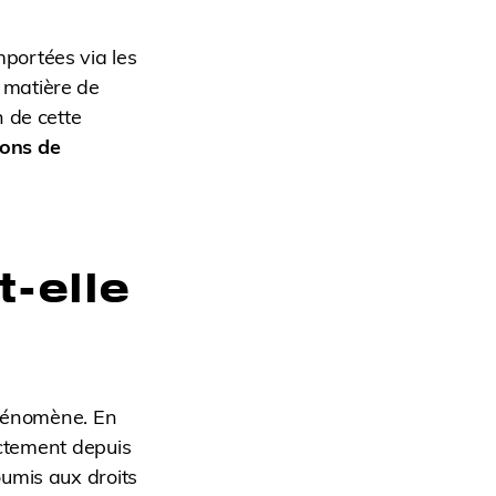
portées via les
 matière de
 de cette
ions de
-elle
phénomène. En
ctement depuis
umis aux droits