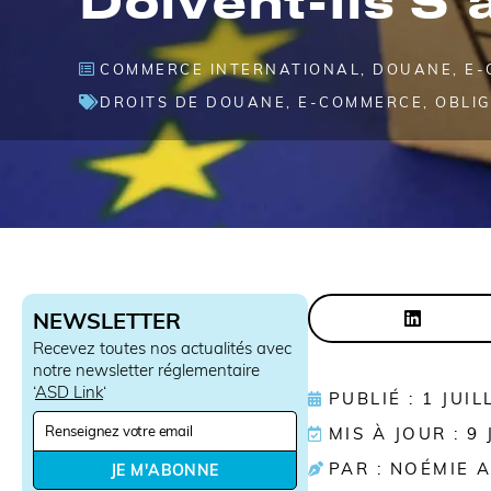
COMMERCE INTERNATIONAL
,
DOUANE
,
E-
DROITS DE DOUANE
,
E-COMMERCE
,
OBLIG
NEWSLETTER
Recevez toutes nos actualités avec
notre newsletter réglementaire
‘
ASD Link
‘
PUBLIÉ : 1 JUI
N
MIS À JOUR : 9
e
w
PAR : NOÉMIE 
JE M'ABONNE
s