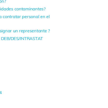
ión?
ividades contaminantes?
a contratar personal en el
signar un representante ?
de DEB/DES/INTRASTAT
4